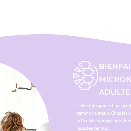
BIENFAI
MICROK
ADULTE
Cette
thérapie
est particul
gamme de
maux
. Chez les a
articulaires
,
migraines
,
lom
muscles
tendus.