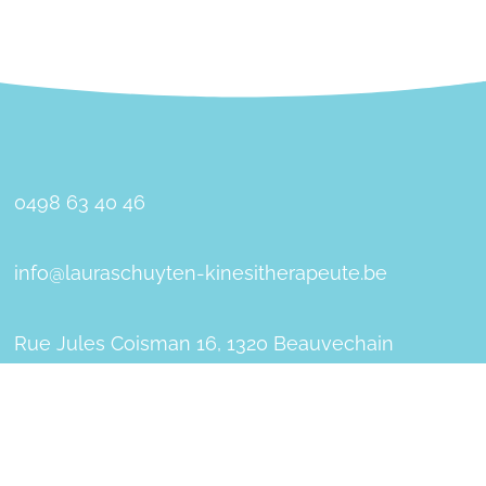
0498 63 40 46
info@lauraschuyten-kinesitherapeute.be
Rue Jules Coisman 16, 1320 Beauvechain
F
a
c