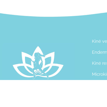
Kiné ve
Enderm
Kiné re
Microk
Actuali
Contac