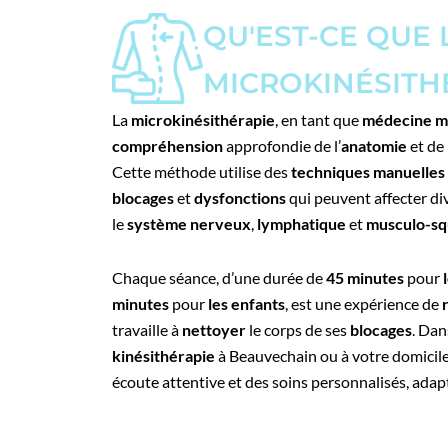
QU'EST-CE QUE 
MICROKINÉSITH
La
microkinésithérapie
, en tant que
médecine m
compréhension
approfondie de l’
anatomie
et de
Cette méthode utilise des
techniques manuelles
blocages
et
dysfonctions
qui peuvent affecter d
le
système nerveux
,
lymphatique
et
musculo-sq
Chaque séance, d’une durée de
45 minutes
pour
minutes
pour
les enfants
, est une expérience de
travaille à
nettoyer
le corps de ses
blocages
. Da
kinésithérapie
à Beauvechain ou à votre domicile,
écoute attentive et des soins personnalisés, adap