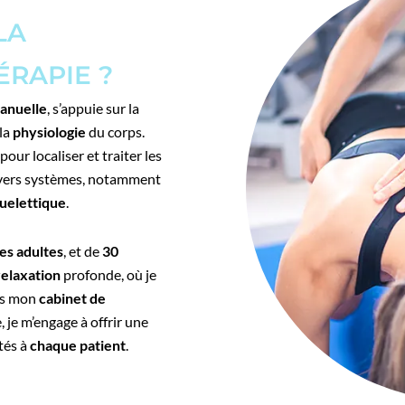
LA
ÉRAPIE ?
anuelle
, s’appuie sur la
 la
physiologie
du corps.
pour localiser et traiter les
ivers systèmes, notamment
uelettique
.
les adultes
, et de
30
relaxation
profonde, où je
ns mon
cabinet de
 je m’engage à offrir une
tés à
chaque patient
.