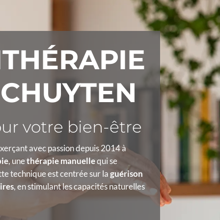
ITHÉRAPIE
SCHUYTEN
r votre bien-être
xerçant avec passion depuis 2014 à
pie
, une
thérapie manuelle
qui se
te technique est centrée sur la
guérison
ires
, en stimulant les capacités naturelles