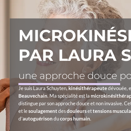
MICROKINÉS
PAR LAURA 
une approche douce pou
Je suis Laura Schuyten,
kinésithérapeute
dévouée, e
Beauvechain
. Ma spécialité est la
microkinésithéra
distingue par son approche douce et non invasive. Cet
et le
soulagement
des
douleurs
et
tensions muscula
d’
autoguérison
du
corps humain
.