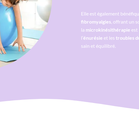
Elle est également bénéfiq
fibromyalgies
, offrant un s
la
microkinésithérapie
est 
l’
énurésie
et les
troubles d
sain et équilibré.