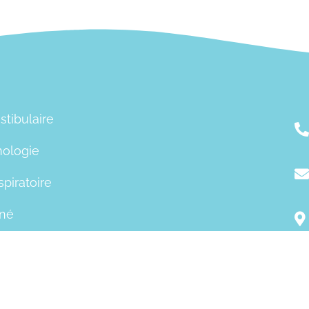
stibulaire
ologie
spiratoire
iné
tés
t