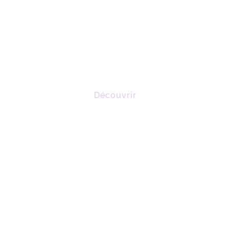
KINÉ VESTIBULAIRE
Renforcer votre
équilibre
Découvrir
ENDERMOLOGIE
Drainer
et remodeler votre
silhouette