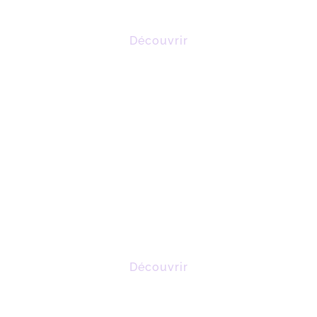
Découvrir
KINÉ RESPIRATOIRE
Aider à
se dégager
et
mieux respirer
Découvrir